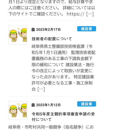
月1日より改定となりますので、給与計算や求
人の際にはご注意ください。 詳細については以
下のサイトでご確認ください。 https:// […]
建設業
2023年2月17日
技術者の配置について
岐阜県県土整備部技術検査課（令
和5年1月1日適用） 監理技術者配
置義務のある工事の下請負金額下
限の緩和について 建設業法・施行
令の改正によって取扱いが変更に
なった点があります。 特定建設業
許可が必要となる工事・施工体制
台 […]
建設業
2023年1月12日
令和5年度主観的事項審査申請の受
付について
岐阜県・市町村共同一般競争（指名競争）にお