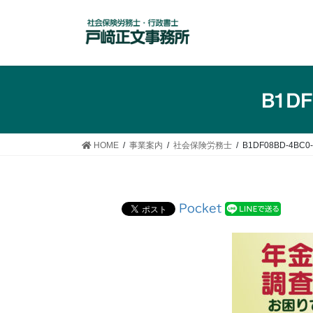
コ
ナ
ン
ビ
テ
ゲ
ン
ー
ツ
シ
へ
ョ
B1DF
ス
ン
キ
に
ッ
移
HOME
事業案内
社会保険労務士
B1DF08BD-4BC0-
プ
動
Pocket