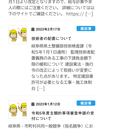
月1日より改定となりますので、給与計算や求
人の際にはご注意ください。 詳細については以
下のサイトでご確認ください。 https:// […]
建設業
2023年2月17日
技術者の配置について
岐阜県県土整備部技術検査課（令
和5年1月1日適用） 監理技術者配
置義務のある工事の下請負金額下
限の緩和について 建設業法・施行
令の改正によって取扱いが変更に
なった点があります。 特定建設業
許可が必要となる工事・施工体制
台 […]
建設業
2023年1月12日
令和5年度主観的事項審査申請の受
付について
岐阜県・市町村共同一般競争（指名競争）にお