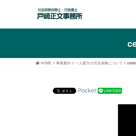
コ
ナ
ン
ビ
テ
ゲ
ン
ー
ツ
シ
へ
ョ
c
ス
ン
キ
に
ッ
移
HOME
事業案内
一人親方の労災保険について
cedd
プ
動
Pocket