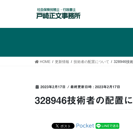
コ
ナ
ン
ビ
テ
ゲ
ン
ー
ツ
シ
へ
ョ
ス
ン
キ
に
ッ
移
HOME
更新情報
技術者の配置について
328946
プ
動
2023年2月17日
/ 最終更新日時 :
2023年2月17日
328946技術者の配置に
Pocket